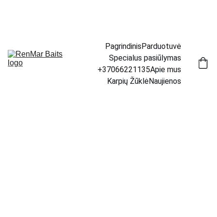
📦 Prekių pristatymas visoje Lietuvoje.     🚚 Per 1–4 d. 
d. | 💶 Tik 4,50 €
Pagrindinis
Parduotuvė
Specialus pasiūlymas
+37066221135
Apie mus
Karpių Žūklė
Naujienos