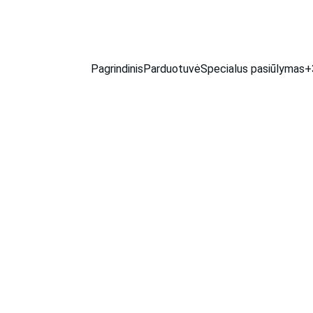
ų pristatymas visoje Lietuvoje.     🚚 Per 1–4 d. d. | 💶 T
Pagrindinis
Parduotuvė
Specialus pasiūlymas
+