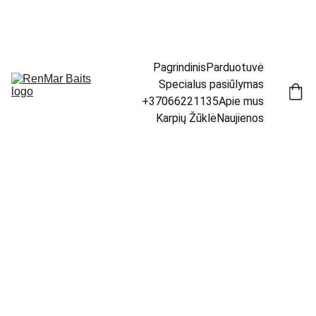
📦 Prekių pristatymas visoje Lietuvoje.     🚚 Per 1–4 d. 
d. | 💶 Tik 4,50 €
Pagrindinis
Parduotuvė
Specialus pasiūlymas
+37066221135
Apie mus
Karpių Žūklė
Naujienos