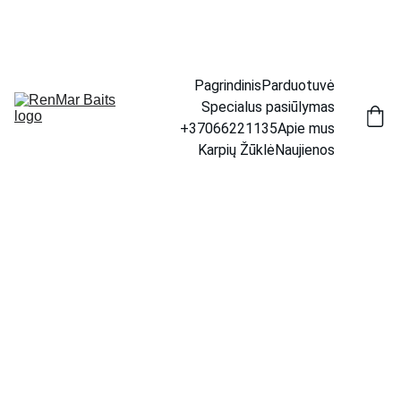
📦 Prekių pristatymas visoje Lietuvoje.     🚚 Per 1–4 d. 
d. | 💶 Tik 4,50 €
Pagrindinis
Parduotuvė
Specialus pasiūlymas
+37066221135
Apie mus
Karpių Žūklė
Naujienos