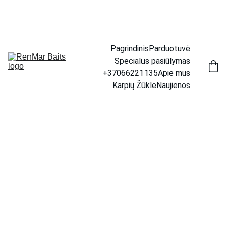
📦 Prekių pristatymas visoje Lietuvoje.     🚚 Per 1–4 d. 
d. | 💶 Tik 4,50 €
Pagrindinis
Parduotuvė
Specialus pasiūlymas
+37066221135
Apie mus
Karpių Žūklė
Naujienos