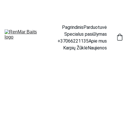
📦 Prekių pristatymas visoje Lietuvoje.     🚚 Per 1–4 d. 
d. | 💶 Tik 4,50 €
Pagrindinis
Parduotuvė
Specialus pasiūlymas
+37066221135
Apie mus
Karpių Žūklė
Naujienos